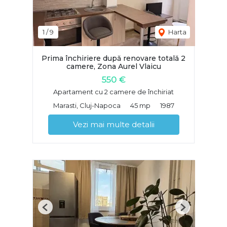
1
/
9
Harta
Prima închiriere după renovare totală 2
camere, Zona Aurel Vlaicu
550 €
Apartament cu 2 camere de închiriat
Marasti, Cluj-Napoca
45 mp
1987
Vezi mai multe detalii
Previous
Next