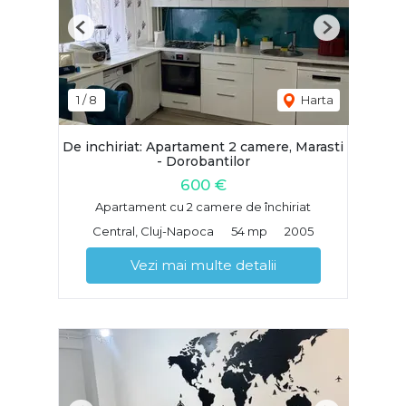
Previous
Next
1
/
8
Harta
De inchiriat: Apartament 2 camere, Marasti
- Dorobantilor
600 €
Apartament cu 2 camere de închiriat
Central, Cluj-Napoca
54 mp
2005
Vezi mai multe detalii