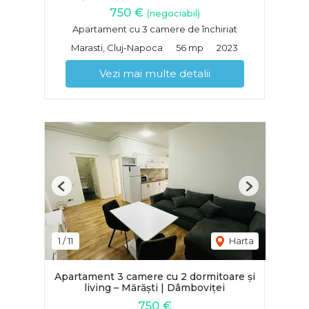
750 €
(negociabil)
Apartament cu 3 camere de închiriat
Marasti, Cluj-Napoca
56 mp
2023
Vezi mai multe detalii
Previous
Next
1
/
11
Harta
Apartament 3 camere cu 2 dormitoare și
living – Mărăști | Dâmboviței
750 €