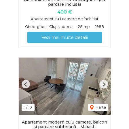
parcare inclusa)
400 €
Apartament cu 1 camere de închiriat
Gheorgheni, Cluj-Napoca
28 mp
1988
Vezi mai multe detalii
Previous
Next
1
/
10
Harta
Apartament modern cu 3 camere, balcon
și parcare subterană – Marasti