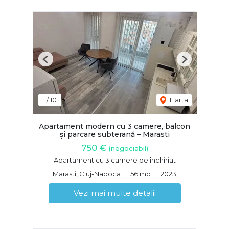
Previous
Next
1
/
10
Harta
Apartament modern cu 3 camere, balcon
și parcare subterană – Marasti
750 €
(negociabil)
Apartament cu 3 camere de închiriat
Marasti, Cluj-Napoca
56 mp
2023
Vezi mai multe detalii