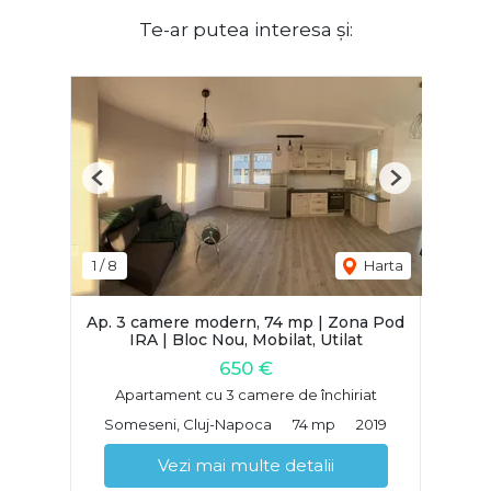
Te-ar putea interesa și:
Previous
Next
1
/
8
Harta
Ap. 3 camere modern, 74 mp | Zona Pod
IRA | Bloc Nou, Mobilat, Utilat
650 €
Apartament cu 3 camere de închiriat
Someseni, Cluj-Napoca
74 mp
2019
Vezi mai multe detalii