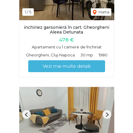
1
/
5
Harta
inchiriez garsonieră în cart. Gheorgheni
Aleea Detunata
478 €
Apartament cu 1 camere de închiriat
Gheorgheni, Cluj-Napoca
30 mp
1980
Vezi mai multe detalii
Previous
Next