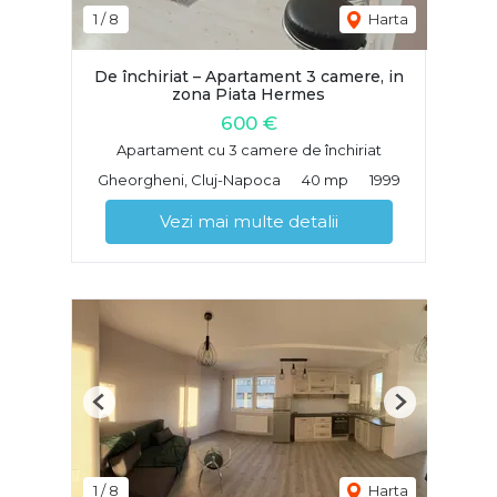
1
/
8
Harta
De închiriat – Apartament 3 camere, in
zona Piata Hermes
600 €
Apartament cu 3 camere de închiriat
Gheorgheni, Cluj-Napoca
40 mp
1999
Vezi mai multe detalii
Previous
Next
1
/
8
Harta