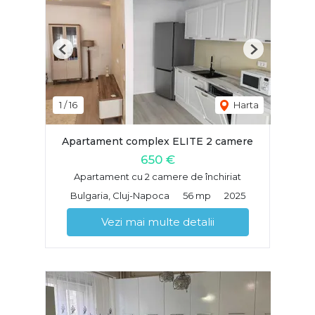
Previous
Next
1
/
16
Harta
Apartament complex ELITE 2 camere
650 €
Apartament cu 2 camere de închiriat
Bulgaria, Cluj-Napoca
56 mp
2025
Vezi mai multe detalii