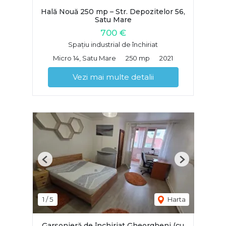
Hală Nouă 250 mp – Str. Depozitelor 56,
Satu Mare
700 €
Spațiu industrial de închiriat
Micro 14, Satu Mare
250 mp
2021
Vezi mai multe detalii
Previous
Next
1
/
5
Harta
Garsonieră de închiriat Gheorgheni (cu