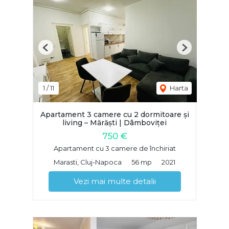
Previous
Next
1
/
11
Harta
Apartament 3 camere cu 2 dormitoare și
living – Mărăști | Dâmboviței
750 €
Apartament cu 3 camere de închiriat
Marasti, Cluj-Napoca
56 mp
2021
Vezi mai multe detalii