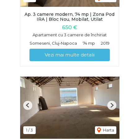
Ap. 3 camere modern, 74 mp | Zona Pod
IRA | Bloc Nou, Mobilat, Utilat
650 €
Apartament cu 3 camere de închiriat
Someseni, Cluj-Napoca
74 mp
2019
Vezi mai multe detalii
Previous
Next
1
/
3
Harta