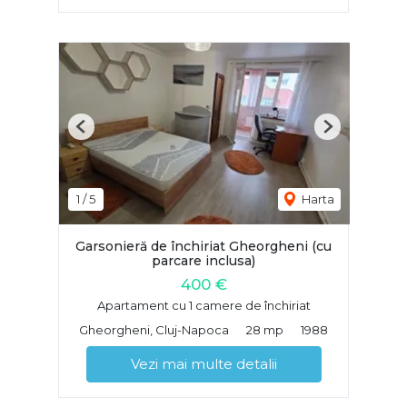
Previous
Next
1
/
5
Harta
Garsonieră de închiriat Gheorgheni (cu
parcare inclusa)
400 €
Apartament cu 1 camere de închiriat
Gheorgheni, Cluj-Napoca
28 mp
1988
Vezi mai multe detalii