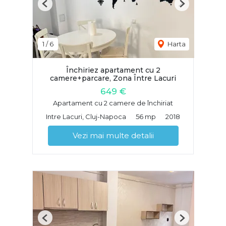
Previous
Next
1
/
6
Harta
Închiriez apartament cu 2
camere+parcare, Zona Între Lacuri
649 €
Apartament cu 2 camere de închiriat
Intre Lacuri, Cluj-Napoca
56 mp
2018
Vezi mai multe detalii
Previous
Next