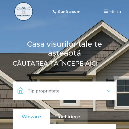
Sună acum
Meniu
Casa visurilor tale te
așteaptă
CĂUTAREA TA ÎNCEPE AICI
Tip proprietate
Vânzare
Închiriere