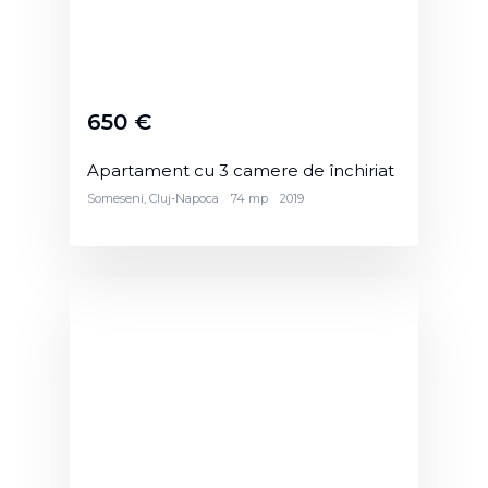
650 €
Apartament cu 3 camere de închiriat
Someseni, Cluj-Napoca
74 mp
2019