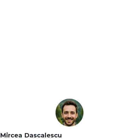
Mircea Dascalescu
Previous
Next