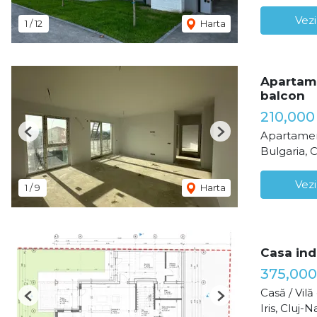
Vezi
1
/
12
Harta
Apartame
balcon
210,00
Apartamen
Previous
Next
Bulgaria, 
Vezi
1
/
9
Harta
Casa indi
375,000
Casă / Vil
Previous
Next
Iris, Cluj-