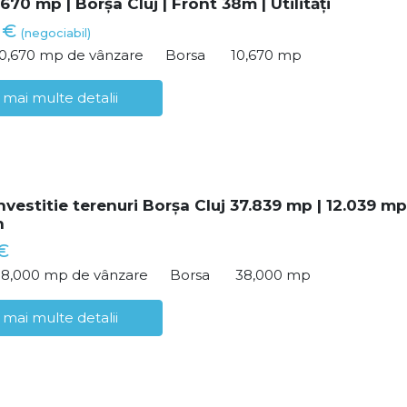
670 mp | Borșa Cluj | Front 38m | Utilități
0 €
(negociabil)
10,670 mp de vânzare
Borsa
10,670 mp
 mai multe detalii
nvestitie terenuri Borșa Cluj 37.839 mp | 12.039 mp
n
€
38,000 mp de vânzare
Borsa
38,000 mp
 mai multe detalii