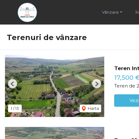
Vânzare
Î
Terenuri de vânzare
Teren In
17,500 
Teren de 
Previous
Next
Vezi
1
/
13
Harta