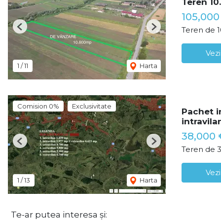
Teren 10.
105,00
Teren de 
Previous
Next
Vezi
1
/
11
Harta
Comision 0%
Exclusivitate
Pachet i
intravila
38,000 
Previous
Next
Teren de 
Vezi
1
/
13
Harta
Te-ar putea interesa și: