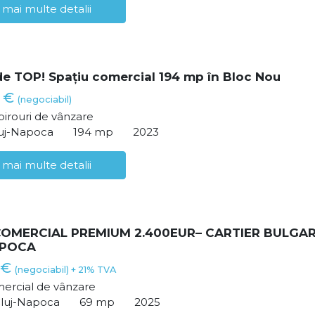
 mai multe detalii
de TOP! Spațiu comercial 194 mp în Bloc Nou
0 €
(negociabil)
birouri de vânzare
luj-Napoca
194 mp
2023
 mai multe detalii
COMERCIAL PREMIUM 2.400EUR– CARTIER BULGAR
APOCA
 €
(negociabil) + 21% TVA
ercial de vânzare
Cluj-Napoca
69 mp
2025