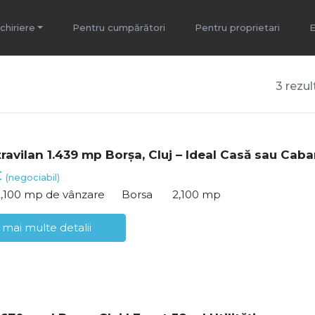
nchiriere
Pentru cumpărători
Pentru proprietari
E
3 rezul
travilan 1.439 mp Borșa, Cluj – Ideal Casă sau Cab
€
(negociabil)
2,100 mp de vânzare
Borsa
2,100 mp
 mai multe detalii