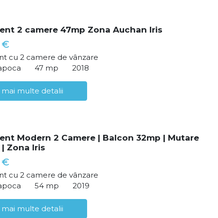
ent 2 camere 47mp Zona Auchan Iris
 €
t cu 2 camere de vânzare
Napoca
47 mp
2018
 mai multe detalii
nt Modern 2 Camere | Balcon 32mp | Mutare
| Zona Iris
 €
t cu 2 camere de vânzare
Napoca
54 mp
2019
 mai multe detalii