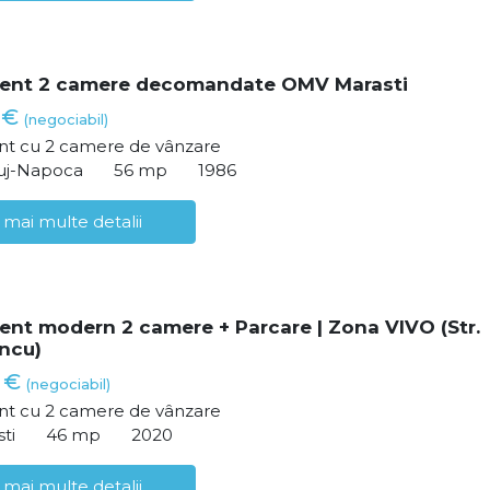
ent 2 camere decomandate OMV Marasti
 €
(negociabil)
t cu 2 camere de vânzare
luj-Napoca
56 mp
1986
 mai multe detalii
nt modern 2 camere + Parcare | Zona VIVO (Str.
ncu)
0 €
(negociabil)
t cu 2 camere de vânzare
sti
46 mp
2020
 mai multe detalii