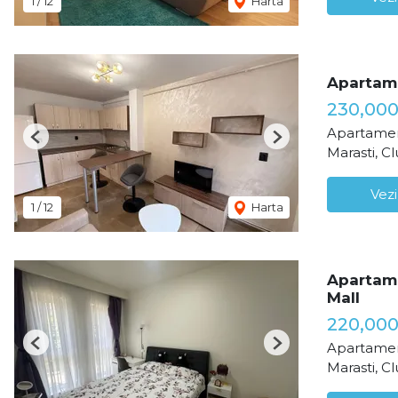
1
/
12
Harta
Apartame
230,00
Apartamen
Previous
Next
Marasti, C
Vezi
1
/
12
Harta
Apartame
Mall
220,00
Apartamen
Previous
Next
Marasti, C