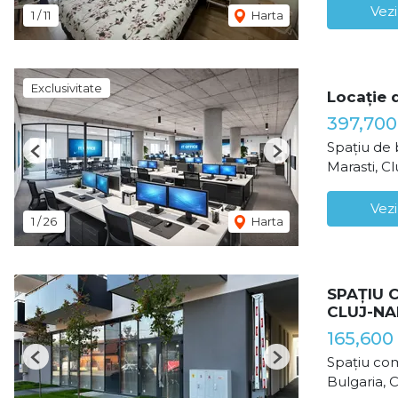
Vezi
1
/
11
Harta
Exclusivitate
Locație 
397,70
Spațiu de 
Previous
Next
Marasti, C
Vezi
1
/
26
Harta
SPAȚIU 
CLUJ-N
165,600
Spațiu com
Previous
Next
Bulgaria, 