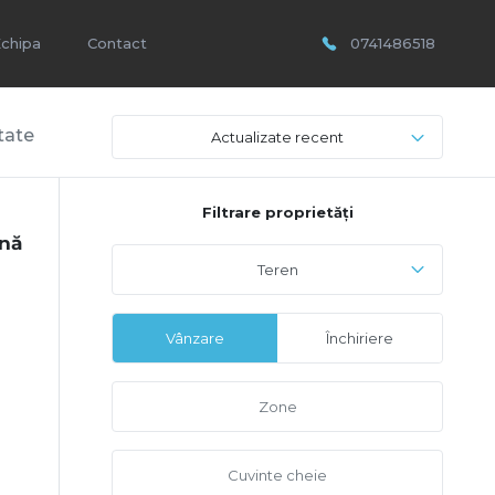
chipa
Contact
0741486518
tate
Actualizate recent
Filtrare proprietăți
ană
Teren
Vânzare
Închiriere