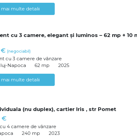
 mai multe detalii
nt cu 3 camere, elegant și luminos – 62 mp + 10
0 €
(negociabil)
t cu 3 camere de vânzare
Cluj-Napoca
62 mp
2025
 mai multe detalii
viduala (nu duplex), cartier Iris , str Pomet
 €
ă cu 4 camere de vânzare
Napoca
240 mp
2023