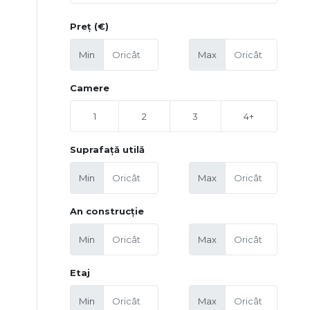
Preț (€)
Min
Max
Camere
1
2
3
4+
Suprafață utilă
Min
Max
An construcție
Min
Max
Etaj
Min
Max