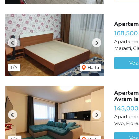
Apartam
168,500
Apartamen
Previous
Next
Marasti, C
Vezi
1
/
7
Harta
Apartame
Avram Ia
145,00
Apartamen
Previous
Next
Vivo, Flore
Vezi