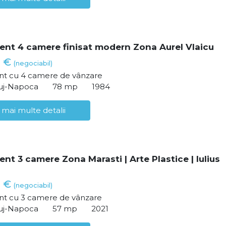
nt 4 camere finisat modern Zona Aurel Vlaicu
0 €
(negociabil)
t cu 4 camere de vânzare
luj-Napoca
78 mp
1984
 mai multe detalii
nt 3 camere Zona Marasti | Arte Plastice | Iulius
0 €
(negociabil)
t cu 3 camere de vânzare
luj-Napoca
57 mp
2021