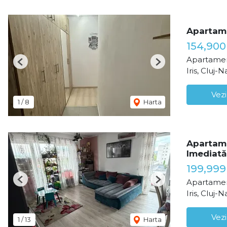
Apartam
154,900
Apartamen
Previous
Next
Iris, Cluj-
Vezi
1
/
8
Harta
Apartame
Imediată 
199,999
Apartamen
Previous
Next
Iris, Cluj-
Vezi
1
/
13
Harta