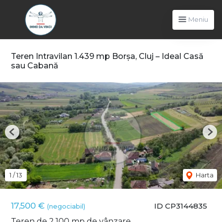
Meniu
Teren Intravilan 1.439 mp Borșa, Cluj – Ideal Casă
sau Cabană
Previous
Nex
1
/
13
Harta
17,500 €
ID CP3144835
(negociabil)
Teren de 2,100 mp de vânzare