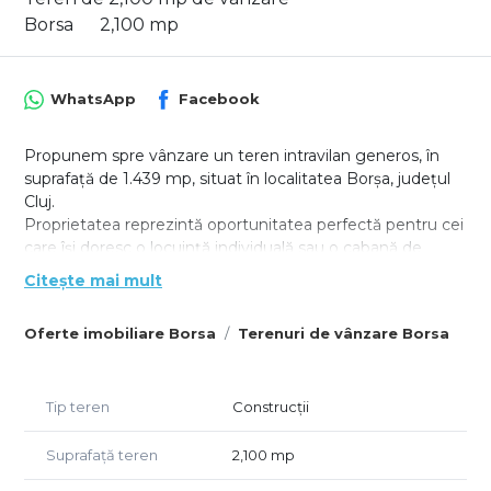
Borsa
2,100 mp
WhatsApp
Facebook
Propunem spre vânzare un teren intravilan generos, în
suprafață de 1.439 mp, situat în localitatea Borșa, județul
Cluj.
Proprietatea reprezintă oportunitatea perfectă pentru cei
care își doresc o locuință individuală sau o cabană de
weekend într-o zonă liniștită, dar accesibilă.
Citește mai mult
Caracteristici principale:
Oferte imobiliare Borsa
Terenuri de vânzare Borsa
Suprafață: 1.439 mp (intravilan)
Preț: 15 EUR / mp (Preț total: 21.585 EUR)
Locație: Borșa, Cluj 25km de oraș
Tip teren
Construcții
Avantaje și facilități:
Terenul se află la doar aproximativ 200 de metri de
Suprafață teren
2,100 mp
drumul asfaltat.
Utilități în zonă: Conectare rapidă și facilă la rețelele de