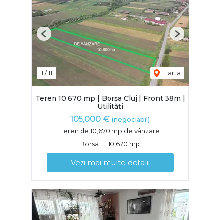
Previous
Next
1
/
11
Harta
Teren 10.670 mp | Borșa Cluj | Front 38m |
Utilități
105,000 €
(negociabil)
Teren de 10,670 mp de vânzare
Borsa
10,670 mp
Vezi mai multe detalii