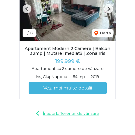
Previous
Next
1
/
13
Harta
Apartament Modern 2 Camere | Balcon
32mp | Mutare Imediată | Zona Iris
199,999 €
Apartament cu 2 camere de vânzare
Iris, Cluj-Napoca
54 mp
2019
Vezi mai multe detalii
Înapoi la Terenuri de vânzare