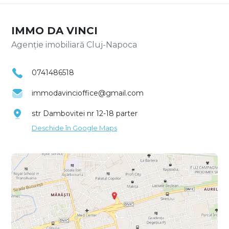
IMMO DA VINCI
Agenție imobiliară Cluj-Napoca
0741486518
immodavincioffice@gmail.com
str Dambovitei nr 12-18 parter
Deschide în Google Maps