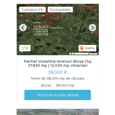
Comision 0%
Exclusivitate
Previous
Next
1
/
13
Harta
Pachet investitie terenuri Borșa Cluj
37.839 mp | 12.039 mp intravilan
38,000 €
Teren de 38,000 mp de vânzare
Borsa
38,000 mp
Vezi mai multe detalii