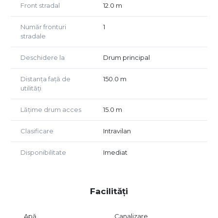
Front stradal
12.0 m
curent, apă, canalizare și fibră optică.
Potențial: Configurația terenului este ideală pentru
Număr fronturi
1
construcția unei case unifamiliale sau a unei unități de
stradale
vacanță.Bucurați-vă de aer curat și intimitate, rămânând în
același timp conectați la facilitățile moderne.
Deschidere la
Drum principal
Pentru mai multe detalii sau pentru a programa o
vizionare, nu ezitați să ne contactați!
Distanța față de
150.0 m
utilități
Lățime drum acces
15.0 m
Clasificare
Intravilan
Disponibilitate
Imediat
Facilități
Apă
Canalizare