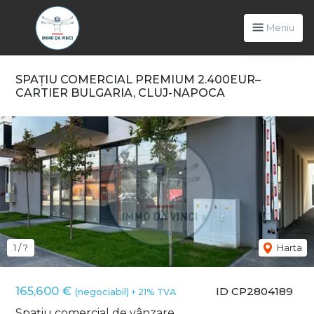
Meniu
SPAȚIU COMERCIAL PREMIUM 2.400EUR–
CARTIER BULGARIA, CLUJ-NAPOCA
1 / ?
Harta
Previous
165,600 €
ID CP2804189
(negociabil) + 21% TVA
Next
Spațiu comercial de vânzare