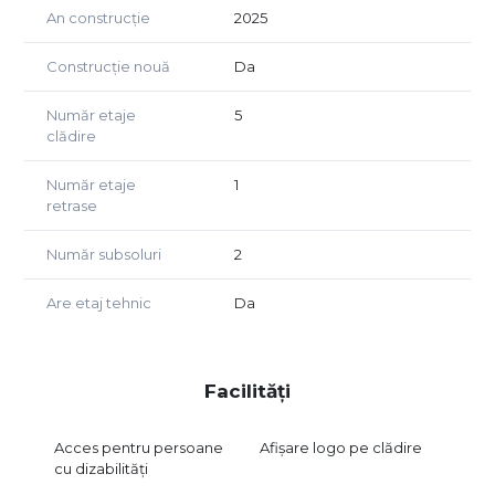
An construcție
2025
Construcție nouă
Da
Număr etaje
5
clădire
Număr etaje
1
retrase
Număr subsoluri
2
Are etaj tehnic
Da
Facilități
Acces pentru persoane
Afișare logo pe clădire
cu dizabilități