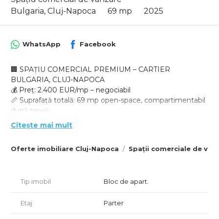
Bulgaria, Cluj-Napoca
69 mp
2025
WhatsApp
Facebook
🏢 SPAȚIU COMERCIAL PREMIUM – CARTIER
BULGARIA, CLUJ-NAPOCA
💰 Preț: 2.400 EUR/mp – negociabil
📏 Suprafață totală: 69 mp open-space, compartimentabil
după nevoi
🌟 Vitrină largă la stradă – expunere excelentă pentru
Citește mai mult
reclame și brand
🚪 Acces direct din stradă, poziție strategică cu trafic
Oferte imobiliare Cluj-Napoca
Spații comerciale de vân
intens
🔧 Finisaje moderne, spațiul pregătit pentru amenajări
personalizate
Tip imobil
Bloc de apart.
🚗 Parcare dedicată: 2 locuri disponibile contra cost –
raritate în zonă
✅ Investiție sigură, ideal și ca sediu propriu
Etaj
Parter