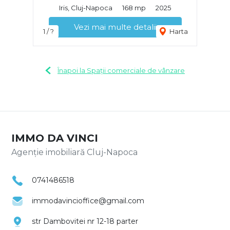
Iris, Cluj-Napoca
168 mp
2025
Vezi mai multe detalii
1 / ?
Harta
Înapoi la Spații comerciale de vânzare
IMMO DA VINCI
Agenție imobiliară Cluj-Napoca
0741486518
immodavincioffice@gmail.com
str Dambovitei nr 12-18 parter