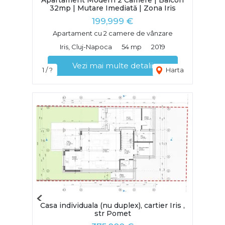
Apartament Modern 2 Camere | Balcon
Next
32mp | Mutare Imediată | Zona Iris
199,999 €
Apartament cu 2 camere de vânzare
Iris, Cluj-Napoca
54 mp
2019
Vezi mai multe detalii
1 / ?
Harta
Previous
Casa individuala (nu duplex), cartier Iris ,
Next
str Pomet