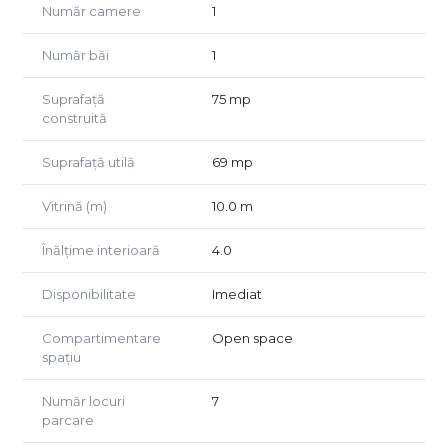
Ideal pentru:
Număr camere
1
🏥 Cabinete medicale, clinici private
💆‍♂️ Saloane de înfrumusețare, spa-uri
Număr băi
1
🏢 Birouri, agenții de servicii
🛒 Magazine, showroom-uri
Suprafață
75 mp
construită
📞 Contact rapid: 0749 367 179 / 0756 935 933
Nu rata ocazia! Programează o vizionare și descoperă
Suprafață utilă
69 mp
avantajele unei poziționări comerciale premium!
Vitrină (m)
10.0 m
Înălțime interioară
4.0
Disponibilitate
Imediat
Compartimentare
Open space
spațiu
Număr locuri
7
parcare