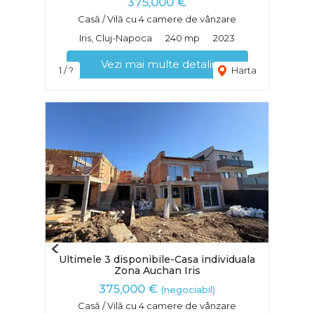
375,000 €
Casă / Vilă cu 4 camere de vânzare
Iris, Cluj-Napoca
240 mp
2023
Vezi mai multe detalii
1 / ?
Harta
Previous
Ultimele 3 disponibile-Casa individuala
Next
Zona Auchan Iris
375,000 €
(negociabil)
Casă / Vilă cu 4 camere de vânzare