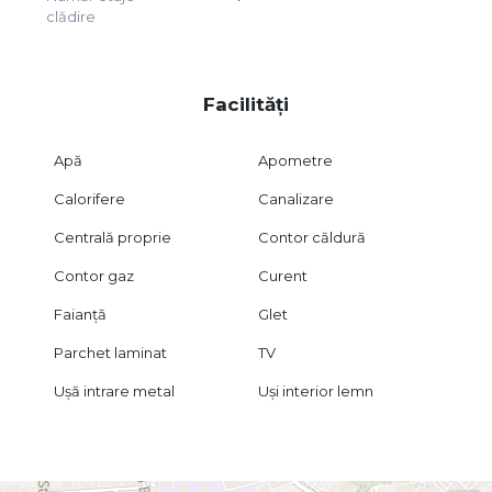
clădire
Facilități
Apă
Apometre
Calorifere
Canalizare
Centrală proprie
Contor căldură
Contor gaz
Curent
Faianță
Glet
Parchet laminat
TV
Ușă intrare metal
Uși interior lemn