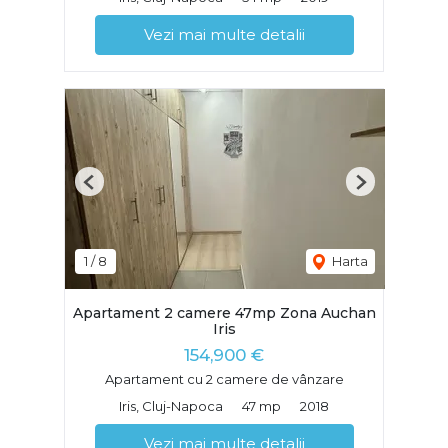
Vezi mai multe detalii
Previous
Next
1
/
8
Harta
Apartament 2 camere 47mp Zona Auchan
Iris
154,900 €
Apartament cu 2 camere de vânzare
Iris, Cluj-Napoca
47 mp
2018
Vezi mai multe detalii