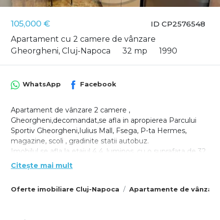
105,000 €
ID CP2576548
Apartament cu 2 camere de vânzare
Gheorgheni, Cluj-Napoca
32 mp
1990
WhatsApp
Facebook
Apartament de vânzare 2 camere ,
Gheorgheni,decomandat,se afla in apropierea Parcului
Sportiv Gheorgheni,Iulius Mall, Fsega, P-ta Hermes,
magazine, scoli , gradinite statii autobuz.
Imobilul se afla la etajul 4 4, luminos, cu o suprafața de 32
m2, conform Cf: 2 camere , bucatarie, 2 holuri
Citește mai mult
,baie.Apartament renovat , geamuri termopane , ușa
metalica,centrala ,mobilat, electrocasnice, negociabil.
Oferte imobiliare Cluj-Napoca
Apartamente de vânzare