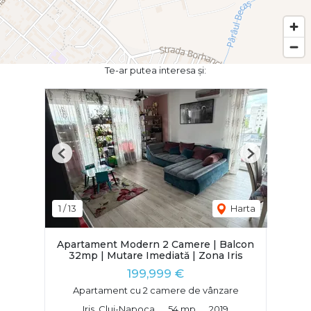
Te-ar putea interesa și:
Previous
Next
1
/
13
Harta
Apartament Modern 2 Camere | Balcon
32mp | Mutare Imediată | Zona Iris
199,999 €
Apartament cu 2 camere de vânzare
Iris, Cluj-Napoca
54 mp
2019