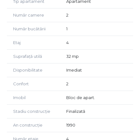
Tip apartament
Apartament
Număr camere
2
Număr bucătării
1
Etaj
4
Suprafață utilă
32 mp
Disponibilitate
Imediat
Confort
2
Imobil
Bloc de apart.
Stadiu construcție
Finalizată
An construcție
1990
Număr etaje
4