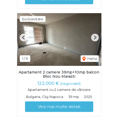
Exclusivitate
Previous
Next
1
/
9
Harta
Apartament 2 camere 39mp+10mp balcon
Bloc Nou Marasti
122,000 €
(negociabil)
Apartament cu 2 camere de vânzare
Bulgaria, Cluj-Napoca
39 mp
2025
Vezi mai multe detalii