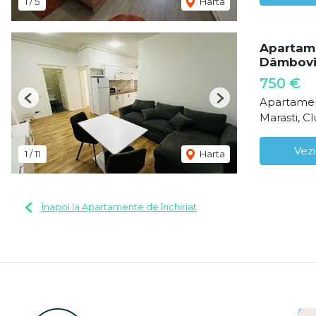
1
/
5
Harta
Apartame
Dâmbovi
750 €
Apartamen
Previous
Next
Marasti, C
Vezi
1
/
11
Harta
Înapoi la Apartamente de închiriat