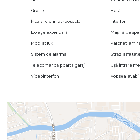
Gresie
Hotă
Încălzire prin pardoseală
Interfon
Izolație exterioară
Mașină de spăl
Mobilat lux
Parchet lamin
Sistem de alarmă
Străzi asfaltat
Telecomandă poartă garaj
Ușă intrare me
Videointerfon
Vopsea lavabi