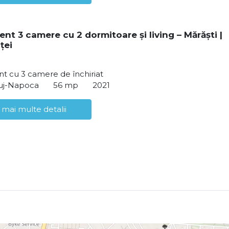
nt 3 camere cu 2 dormitoare și living – Mărăști |
ței
t cu 3 camere de închiriat
luj-Napoca
56 mp
2021
 mai multe detalii