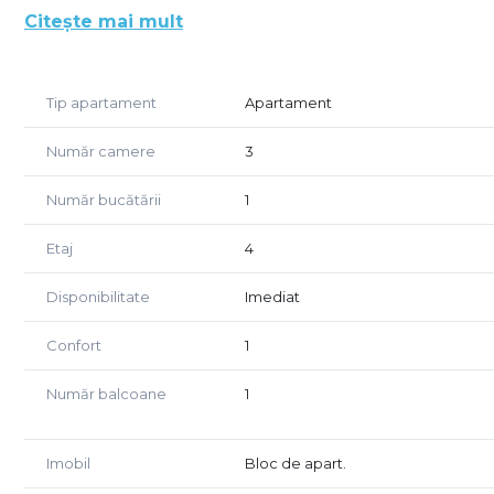
Citește mai mult
Compartimentare:
- 2 Dormitoare luminoase
- Living primitor open-space cu bucătărie complet mob
Tip apartament
Apartament
- Baie spațioasă
- Hol de acces și balcon
Număr camere
3
Avantaje majore:
Număr bucătării
1
- Confort termic excelent: centrală proprie și încălzir
- Loc de parcare subteran inclus în preț.
Etaj
4
- Finisaje și electrocasnice moderne de înaltă calitate.
- Infrastructură comercială excelentă: supermarket și c
Disponibilitate
Imediat
- Acces rapid spre punctele de interes din oraș și mij
Confort
1
Condiții de închiriere: Se solicită garanție. Disponibilit
Număr balcoane
1
Preț: 750 EUR
Contact direct proprietar/agent: 0756 935 933 sau 07
Imobil
Bloc de apart.