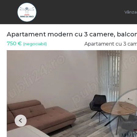
Vânza
Apartament modern cu 3 camere, balcon ș
750 €
Apartament cu 3 came
(negociabil)
Previous