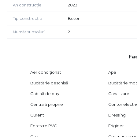
An construcție
2023
Tip construcție
Beton
Număr subsoluri
2
Fac
Aer condiționat
Apă
Bucătărie deschisă
Bucătărie mob
Cabină de duș
Canalizare
Centrală proprie
Contor electri
Curent
Dressing
Ferestre PVC
Frigider
Gaz
Geamuri cu izo