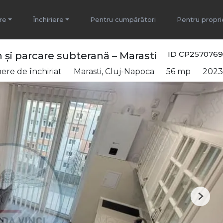
re
Închiriere
Pentru cumpărători
Pentru propri
ID CP2570769
i parcare subterană – Marasti
re de închiriat
Marasti, Cluj-Napoca
56 mp
2023
Next