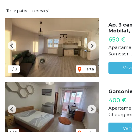
Te-ar putea interesa și:
Ap. 3 ca
Mobilat, 
650 €
Apartamen
Previous
Next
Someseni,
Vezi
1
/
8
Harta
Garsonie
400 €
Apartament
Previous
Next
Gheorghen
Vezi