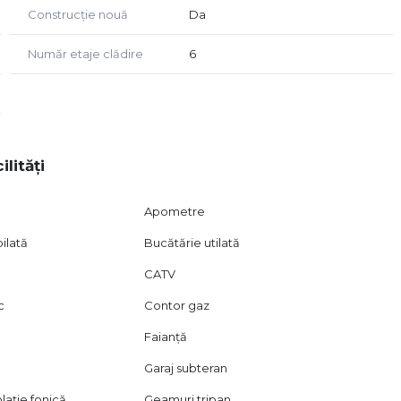
Construcție nouă
Da
Număr etaje clădire
6
ilități
Apometre
ilată
Bucătărie utilată
CATV
c
Contor gaz
Faianță
Garaj subteran
lație fonică
Geamuri tripan