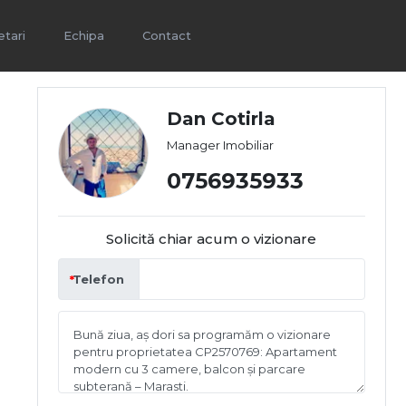
etari
Echipa
Contact
Dan Cotirla
Manager Imobiliar
0756935933
Solicită chiar acum o vizionare
Telefon