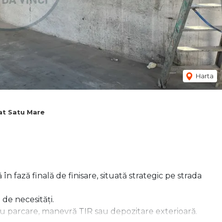
Harta
iat Satu Mare
în fază finală de finisare, situată strategic pe strada
de necesități.
u parcare, manevră TIR sau depozitare exterioară.