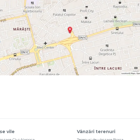
se vile
Vânzări terenuri
vânzare Cluj-Napoca
Terenuri de vânzare Borsa