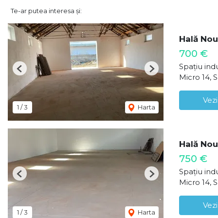
Te-ar putea interesa și:
Hală Nou
700 €
Spațiu indu
Previous
Next
Micro 14, 
Vezi
1
/
3
Harta
Hală Nou
750 €
Spațiu indu
Previous
Next
Micro 14, 
Vezi
1
/
3
Harta