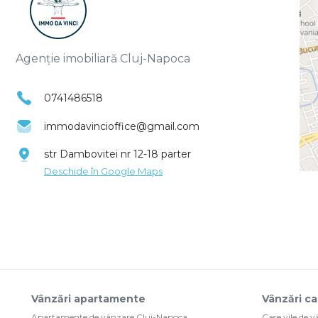
Agenție imobiliară Cluj-Napoca
0741486518
immodavincioffice@gmail.com
str Dambovitei nr 12-18 parter
Deschide în Google Maps
Vânzări apartamente
Vânzări ca
Apartamente de vânzare Cluj-Napoca
Case vile de 