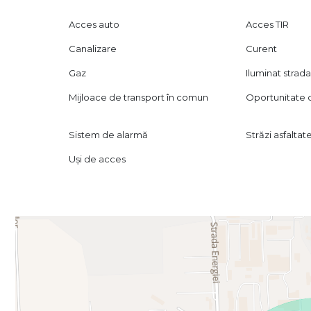
Acces auto
Acces TIR
Canalizare
Curent
Gaz
Iluminat strada
Mijloace de transport în comun
Oportunitate de
Sistem de alarmă
Străzi asfaltat
Uși de acces