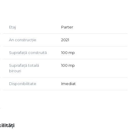
– posibilitate de personalizare a spațiului conform
in arterele principale.
producție sau showroom.
Etaj
Parter
An construcție
2021
Suprafață construită
100 mp
Suprafață totală
100 mp
birouri
Disponibilitate
Imediat
ilități