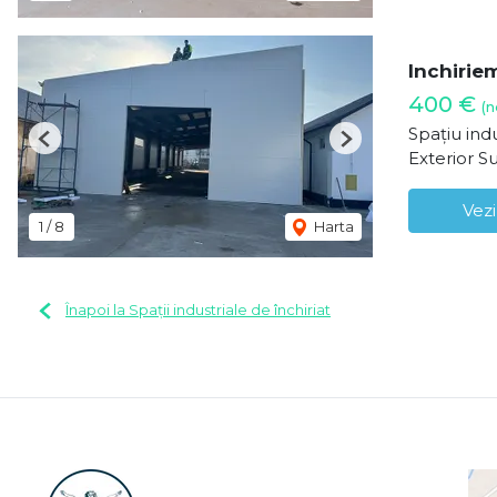
Inchiriem
400 €
(n
Spațiu indu
Previous
Next
Exterior S
Vezi
1
/
8
Harta
Înapoi la Spații industriale de închiriat