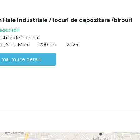
 Hale Industriale / locuri de depozitare /birouri
egociabil)
strial de închiriat
ud, Satu Mare
200 mp
2024
 mai multe detalii