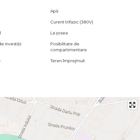
Apă
Curent trifazic (380V)
l
La șosea
 investiții
Posibilitate de
compartimentare
e
Teren împrejmuit