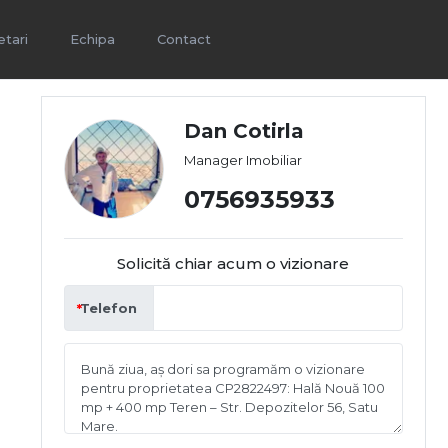
etari
Echipa
Contact
Dan Cotirla
Manager Imobiliar
0756935933
Solicită chiar acum o vizionare
Telefon