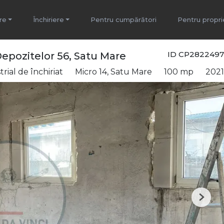
re
Închiriere
Pentru cumpărători
Pentru propri
ID CP2822497
epozitelor 56, Satu Mare
rial de închiriat
Micro 14, Satu Mare
100 mp
2021
Next