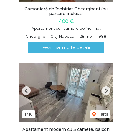
Garsonieră de închiriat Gheorgheni (cu
parcare inclusa)
400 €
Apartament cu 1 camere de închiriat
Gheorgheni, Cluj-Napoca
28 mp
1988
Vezi mai multe detalii
Previous
Next
1
/
10
Harta
Apartament modern cu 3 camere, balcon