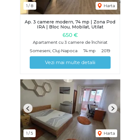
1
/
8
Harta
Ap. 3 camere modern, 74 mp | Zona Pod
IRA | Bloc Nou, Mobilat, Utilat
650 €
Apartament cu 3 camere de închiriat
Someseni, Cluj-Napoca
74 mp
2019
Vezi mai multe detalii
Previous
Next
1
/
5
Harta