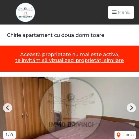
Meniu
Chirie apartament cu doua dormitoare
Această proprietate nu mai este activă,
te invităm să vizualizezi proprietăți similare
Previous
Nex
1
/
8
Harta