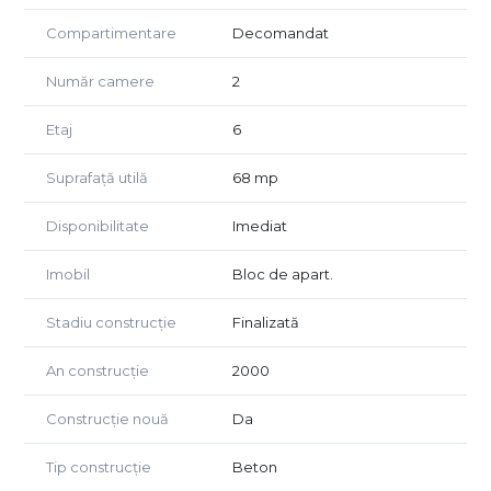
Compartimentare
Decomandat
Număr camere
2
Etaj
6
Suprafață utilă
68 mp
Disponibilitate
Imediat
Imobil
Bloc de apart.
Stadiu construcție
Finalizată
An construcție
2000
Construcție nouă
Da
Tip construcție
Beton