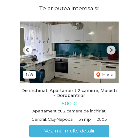
Te-ar putea interesa și:
Previous
Next
1
/
8
Harta
De inchiriat: Apartament 2 camere, Marasti
- Dorobantilor
600 €
Apartament cu 2 camere de închiriat
Central, Cluj-Napoca
54 mp
2005
Vezi mai multe detalii