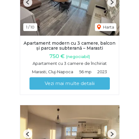
Previous
Next
1
/
10
Harta
Apartament modern cu 3 camere, balcon
și parcare subterană – Marasti
750 €
(negociabil)
Apartament cu 3 camere de închiriat
Marasti, Cluj-Napoca
56 mp
2023
Vezi mai multe detalii
Previous
Next