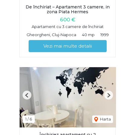
De închiriat – Apartament 3 camere, in
zona Piata Hermes
600 €
Apartament cu 3 camere de închiriat
Gheorgheni, Cluj-Napoca
40 mp
1999
Vezi mai multe detalii
Previous
Next
1
/
6
Harta
Închiriez apartament cu 2