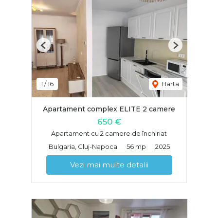
Previous
Next
1
/
16
Harta
Apartament complex ELITE 2 camere
650 €
Apartament cu 2 camere de închiriat
Bulgaria, Cluj-Napoca
56 mp
2025
Vezi mai multe detalii