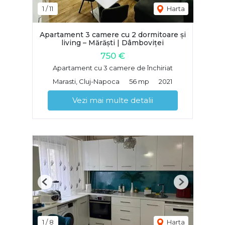
1
/
11
Harta
Apartament 3 camere cu 2 dormitoare și
living – Mărăști | Dâmboviței
750 €
Apartament cu 3 camere de închiriat
Marasti, Cluj-Napoca
56 mp
2021
Vezi mai multe detalii
Previous
Next
1
/
8
Harta