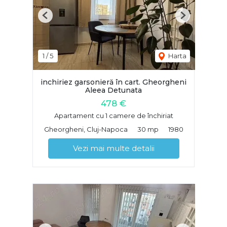
Previous
Next
1
/
5
Harta
inchiriez garsonieră în cart. Gheorgheni
Aleea Detunata
478 €
Apartament cu 1 camere de închiriat
Gheorgheni, Cluj-Napoca
30 mp
1980
Vezi mai multe detalii