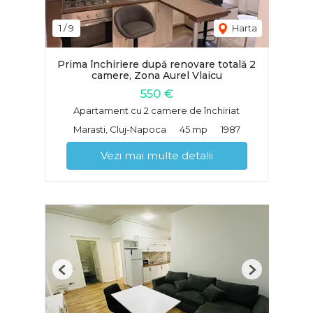
1
/
9
Harta
Prima închiriere după renovare totală 2
camere, Zona Aurel Vlaicu
550 €
Apartament cu 2 camere de închiriat
Marasti, Cluj-Napoca
45 mp
1987
Vezi mai multe detalii
Previous
Next