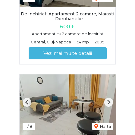
De inchiriat: Apartament 2 camere, Marasti
- Dorobantilor
600 €
Apartament cu 2 camere de închiriat
Central, Cluj-Napoca
54 mp
2005
Vezi mai multe detalii
Previous
Next
1
/
8
Harta