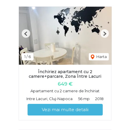
Previous
Next
1
/
6
Harta
Închiriez apartament cu 2
camere+parcare, Zona Între Lacuri
649 €
Apartament cu 2 camere de închiriat
Intre Lacuri, Cluj-Napoca
56 mp
2018
Vezi mai multe detalii