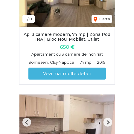
1
/
8
Harta
Ap. 3 camere modern, 74 mp | Zona Pod
IRA | Bloc Nou, Mobilat, Utilat
650 €
Apartament cu 3 camere de închiriat
Someseni, Cluj-Napoca
74 mp
2019
Vezi mai multe detalii
Previous
Next