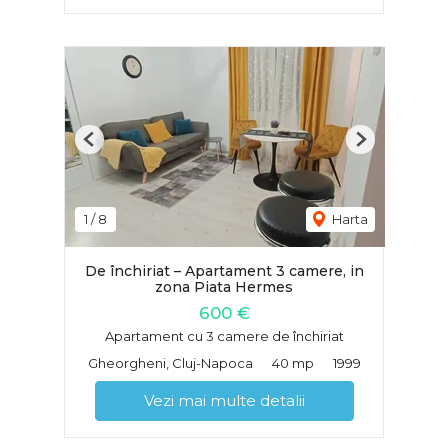
Previous
Next
1
/
8
Harta
De închiriat – Apartament 3 camere, in
zona Piata Hermes
600 €
Apartament cu 3 camere de închiriat
Gheorgheni, Cluj-Napoca
40 mp
1999
Vezi mai multe detalii