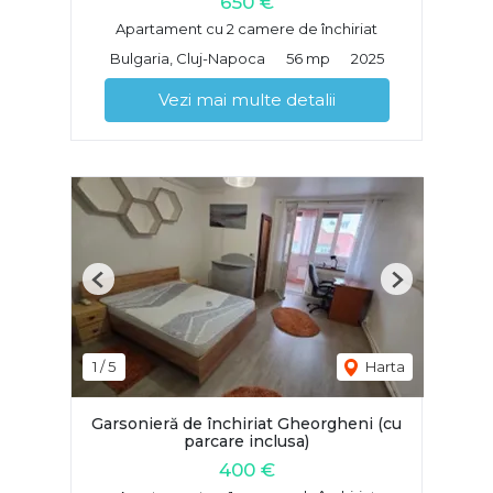
650 €
Apartament cu 2 camere de închiriat
Bulgaria, Cluj-Napoca
56 mp
2025
Vezi mai multe detalii
Previous
Next
1
/
5
Harta
Garsonieră de închiriat Gheorgheni (cu
parcare inclusa)
400 €