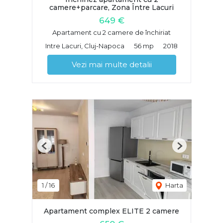
camere+parcare, Zona Între Lacuri
649 €
Apartament cu 2 camere de închiriat
Intre Lacuri, Cluj-Napoca
56 mp
2018
Vezi mai multe detalii
Previous
Next
1
/
16
Harta
Apartament complex ELITE 2 camere