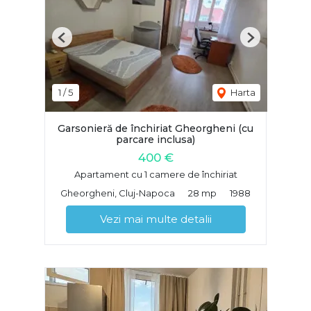
Previous
Next
1
/
5
Harta
Garsonieră de închiriat Gheorgheni (cu
parcare inclusa)
400 €
Apartament cu 1 camere de închiriat
Gheorgheni, Cluj-Napoca
28 mp
1988
Vezi mai multe detalii