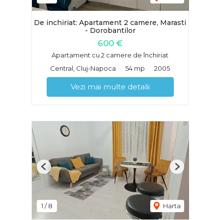
De inchiriat: Apartament 2 camere, Marasti
- Dorobantilor
600 €
Apartament cu 2 camere de închiriat
Central, Cluj-Napoca
54 mp
2005
Vezi mai multe detalii
Previous
Next
1
/
8
Harta