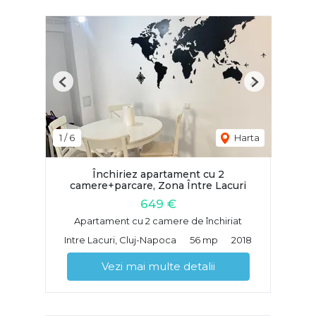
Previous
Next
1
/
6
Harta
Închiriez apartament cu 2
camere+parcare, Zona Între Lacuri
649 €
Apartament cu 2 camere de închiriat
Intre Lacuri, Cluj-Napoca
56 mp
2018
Vezi mai multe detalii