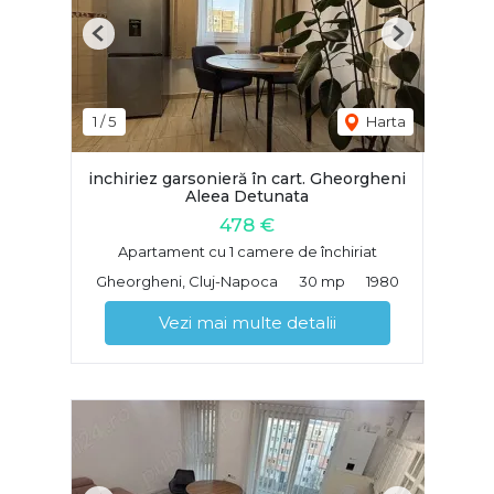
Previous
Next
1
/
5
Harta
inchiriez garsonieră în cart. Gheorgheni
Aleea Detunata
478 €
Apartament cu 1 camere de închiriat
Gheorgheni, Cluj-Napoca
30 mp
1980
Vezi mai multe detalii