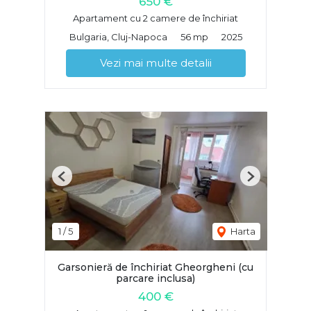
650 €
Apartament cu 2 camere de închiriat
Bulgaria, Cluj-Napoca
56 mp
2025
Vezi mai multe detalii
Previous
Next
1
/
5
Harta
Garsonieră de închiriat Gheorgheni (cu
parcare inclusa)
400 €