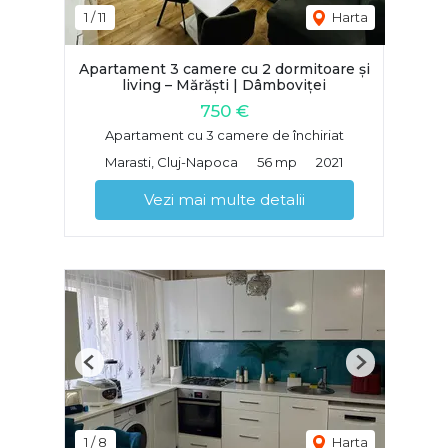
1
/
11
Harta
Apartament 3 camere cu 2 dormitoare și
living – Mărăști | Dâmboviței
750 €
Apartament cu 3 camere de închiriat
Marasti, Cluj-Napoca
56 mp
2021
Vezi mai multe detalii
Previous
Next
1
/
8
Harta