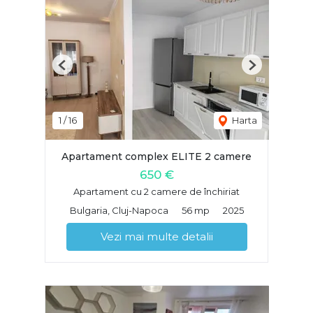
Previous
Next
1
/
16
Harta
Apartament complex ELITE 2 camere
650 €
Apartament cu 2 camere de închiriat
Bulgaria, Cluj-Napoca
56 mp
2025
Vezi mai multe detalii