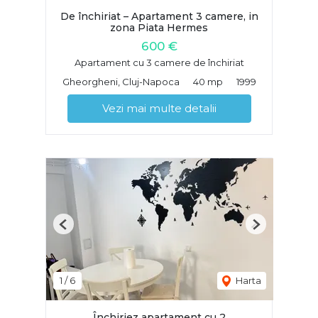
De închiriat – Apartament 3 camere, in
zona Piata Hermes
600 €
Apartament cu 3 camere de închiriat
Gheorgheni, Cluj-Napoca
40 mp
1999
Vezi mai multe detalii
Previous
Next
1
/
6
Harta
Închiriez apartament cu 2