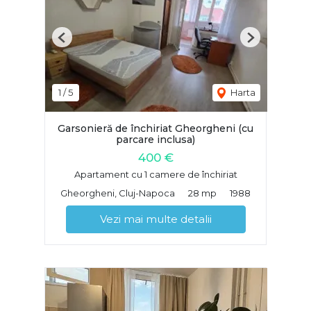
Previous
Next
1
/
5
Harta
Garsonieră de închiriat Gheorgheni (cu
parcare inclusa)
400 €
Apartament cu 1 camere de închiriat
Gheorgheni, Cluj-Napoca
28 mp
1988
Vezi mai multe detalii