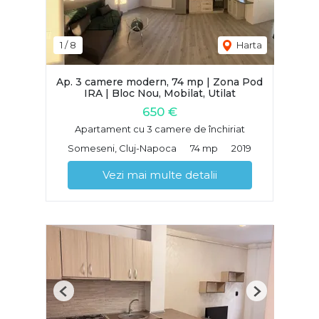
1
/
8
Harta
Ap. 3 camere modern, 74 mp | Zona Pod
IRA | Bloc Nou, Mobilat, Utilat
650 €
Apartament cu 3 camere de închiriat
Someseni, Cluj-Napoca
74 mp
2019
Vezi mai multe detalii
Previous
Next