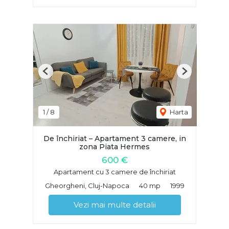
Previous
Next
1
/
8
Harta
De închiriat – Apartament 3 camere, in
zona Piata Hermes
600 €
Apartament cu 3 camere de închiriat
Gheorgheni, Cluj-Napoca
40 mp
1999
Vezi mai multe detalii