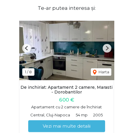
Te-ar putea interesa și:
Previous
Next
1
/
8
Harta
De inchiriat: Apartament 2 camere, Marasti
- Dorobantilor
600 €
Apartament cu 2 camere de închiriat
Central, Cluj-Napoca
54 mp
2005
Vezi mai multe detalii