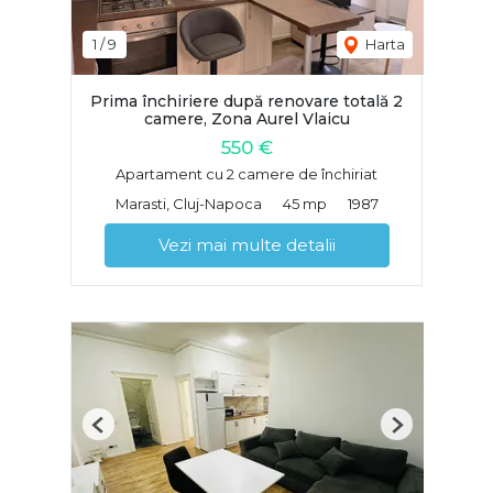
1
/
9
Harta
Prima închiriere după renovare totală 2
camere, Zona Aurel Vlaicu
550 €
Apartament cu 2 camere de închiriat
Marasti, Cluj-Napoca
45 mp
1987
Vezi mai multe detalii
Previous
Next