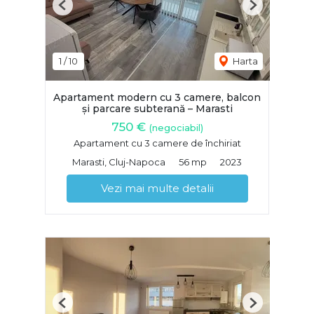
Previous
Next
1
/
10
Harta
Apartament modern cu 3 camere, balcon
și parcare subterană – Marasti
750 €
(negociabil)
Apartament cu 3 camere de închiriat
Marasti, Cluj-Napoca
56 mp
2023
Vezi mai multe detalii
Previous
Next