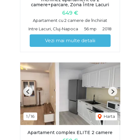
camere+parcare, Zona Între Lacuri
649 €
Apartament cu 2 camere de închiriat
Intre Lacuri, Cluj-Napoca
56 mp
2018
Vezi mai multe detalii
Previous
Next
1
/
16
Harta
Apartament complex ELITE 2 camere