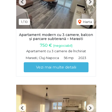
Previous
Next
1
/
10
Harta
Apartament modern cu 3 camere, balcon
și parcare subterană – Marasti
750 €
(negociabil)
Apartament cu 3 camere de închiriat
Marasti, Cluj-Napoca
56 mp
2023
Vezi mai multe detalii
Previous
Next