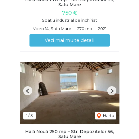
Satu Mare
750 €
Spațiu industrial de închiriat
Micro 14, Satu Mare
270 mp
2021
Vezi mai multe detalii
Previous
Next
1
/
3
Harta
Hală Nouă 250 mp – Str. Depozitelor 56,
Satu Mare