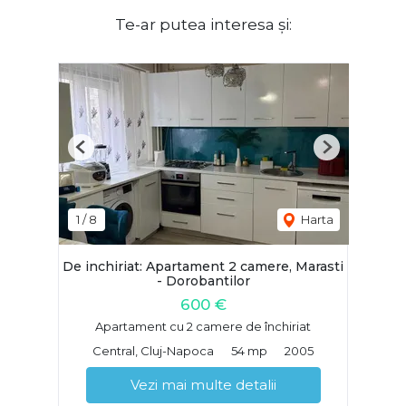
Te-ar putea interesa și:
Previous
Next
1
/
8
Harta
De inchiriat: Apartament 2 camere, Marasti
- Dorobantilor
600 €
Apartament cu 2 camere de închiriat
Central, Cluj-Napoca
54 mp
2005
Vezi mai multe detalii