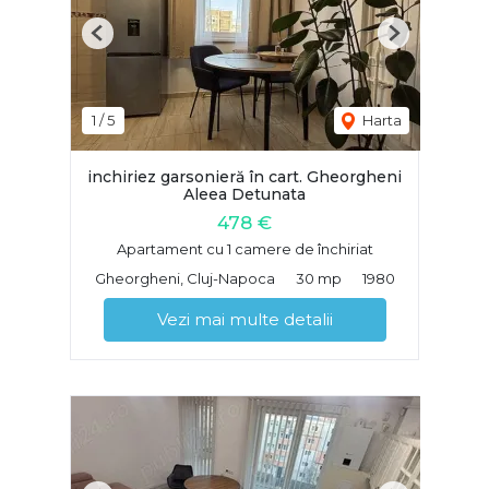
Previous
Next
1
/
5
Harta
inchiriez garsonieră în cart. Gheorgheni
Aleea Detunata
478 €
Apartament cu 1 camere de închiriat
Gheorgheni, Cluj-Napoca
30 mp
1980
Vezi mai multe detalii