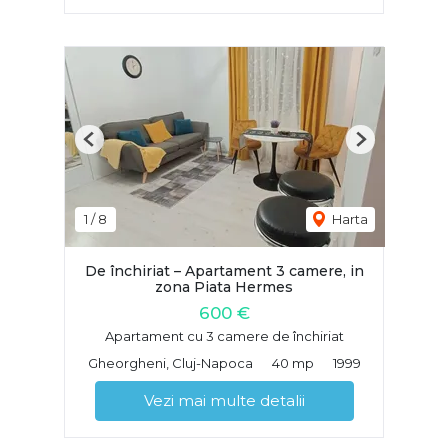
Previous
Next
1
/
8
Harta
De închiriat – Apartament 3 camere, in
zona Piata Hermes
600 €
Apartament cu 3 camere de închiriat
Gheorgheni, Cluj-Napoca
40 mp
1999
Vezi mai multe detalii