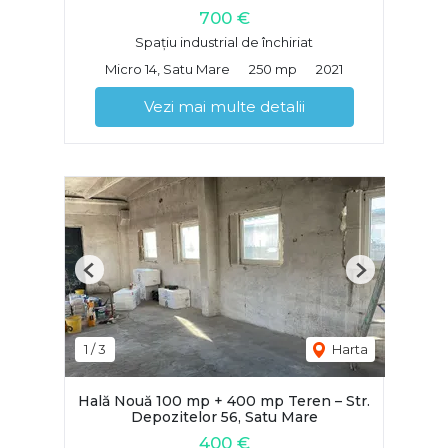
700 €
Spațiu industrial de închiriat
Micro 14, Satu Mare
250 mp
2021
Vezi mai multe detalii
Previous
Next
1
/
3
Harta
Hală Nouă 100 mp + 400 mp Teren – Str.
Depozitelor 56, Satu Mare
400 €