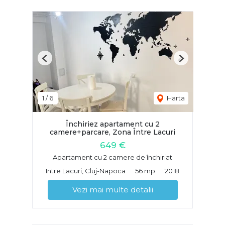
Previous
Next
1
/
6
Harta
Închiriez apartament cu 2
camere+parcare, Zona Între Lacuri
649 €
Apartament cu 2 camere de închiriat
Intre Lacuri, Cluj-Napoca
56 mp
2018
Vezi mai multe detalii