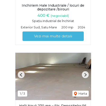
Inchiriem Hale Industriale / locuri de
depozitare /birouri
400 €
(negociabil)
Spațiu industrial de închiriat
Exterior Sud, Satu Mare
200 mp
2024
Vezi mai multe detalii
Previous
Next
1
/
3
Harta
Hală Nouă 270 mp – Str. Depozitelor 56,