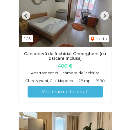
Previous
Next
1
/
5
Harta
Garsonieră de închiriat Gheorgheni (cu
parcare inclusa)
400 €
Apartament cu 1 camere de închiriat
Gheorgheni, Cluj-Napoca
28 mp
1988
Vezi mai multe detalii