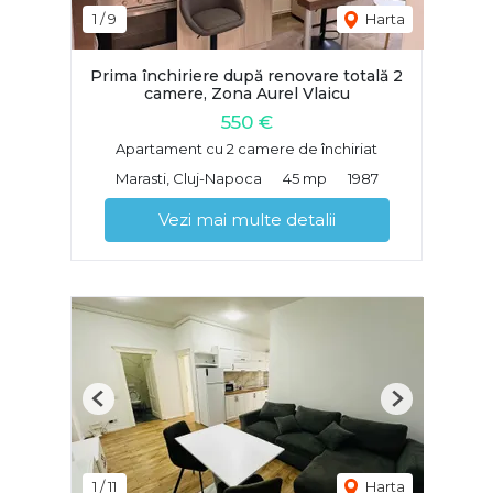
1
/
9
Harta
Prima închiriere după renovare totală 2
camere, Zona Aurel Vlaicu
550 €
Apartament cu 2 camere de închiriat
Marasti, Cluj-Napoca
45 mp
1987
Vezi mai multe detalii
Previous
Next
1
/
11
Harta