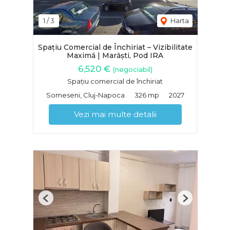
1
/
3
Harta
Spațiu Comercial de Închiriat – Vizibilitate
Maximă | Marăști, Pod IRA
6,520 €
(negociabil)
Spațiu comercial de închiriat
Someseni, Cluj-Napoca
326 mp
2027
Vezi mai multe detalii
Previous
Next