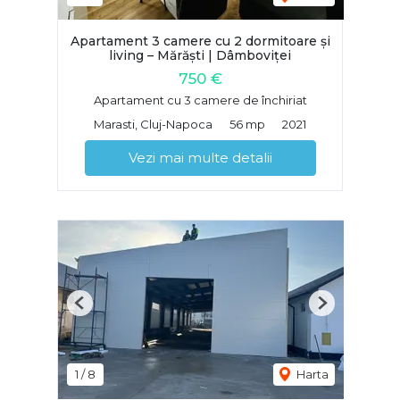
Apartament 3 camere cu 2 dormitoare și
living – Mărăști | Dâmboviței
750 €
Apartament cu 3 camere de închiriat
Marasti, Cluj-Napoca
56 mp
2021
Vezi mai multe detalii
Previous
Next
1
/
8
Harta