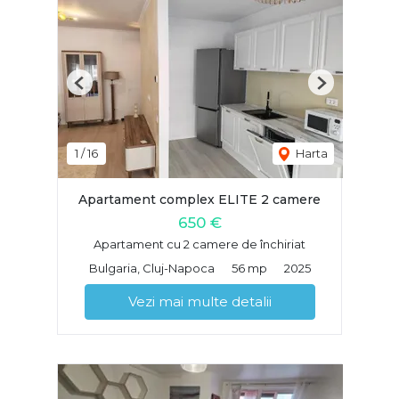
Previous
Next
1
/
16
Harta
Apartament complex ELITE 2 camere
650 €
Apartament cu 2 camere de închiriat
Bulgaria, Cluj-Napoca
56 mp
2025
Vezi mai multe detalii