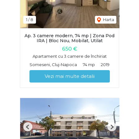
1
/
8
Harta
Ap. 3 camere modern, 74 mp | Zona Pod
IRA | Bloc Nou, Mobilat, Utilat
650 €
Apartament cu 3 camere de închiriat
Someseni, Cluj-Napoca
74 mp
2019
Vezi mai multe detalii
Previous
Next