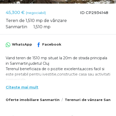
45,300 €
ID CP2934148
(negociabil)
Teren de 1,510 mp de vânzare
Sanmartin
1,510 mp
WhatsApp
Facebook
Vand teren de 1510 mp situat la 20m de strada principala
in Sanmartin,judetul Cluj
Terenul beneficiaza de o pozitie excelenta,acces facil si
este pretabil pentru ivestitie,constructie casa sau activitati
comerciale.
Oportunitate rara intr-o zona in dezvoltare
Citește mai mult
Locatie - Sanmartin(jud. Cluj) Strada Principala ,com.
Oferte imobiliare Sanmartin
Terenuri de vânzare Sanma
Chinteni
Suprafata - 1510mp
Acces - se face din drumul principal pe un drum de 8m