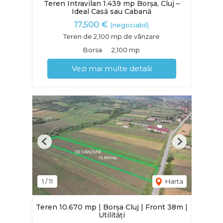
Teren Intravilan 1.439 mp Borșa, Cluj –
Ideal Casă sau Cabană
17,500 €
(negociabil)
Teren de 2,100 mp de vânzare
Borsa
2,100 mp
Vezi mai multe detalii
Previous
Next
1
/
11
Harta
Teren 10.670 mp | Borșa Cluj | Front 38m |
Utilități