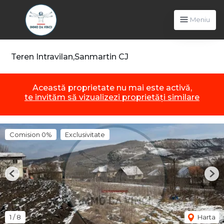
Meniu
Teren Intravilan,Sanmartin CJ
Această proprietate nu mai este activă,
te invităm să vizualizezi proprietăți similare
Comision 0%
Exclusivitate
Previous
Nex
1
/
8
Harta