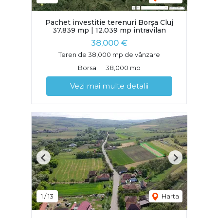
Pachet investitie terenuri Borșa Cluj
37.839 mp | 12.039 mp intravilan
38,000 €
Teren de 38,000 mp de vânzare
Borsa
38,000 mp
Vezi mai multe detalii
Previous
Next
1
/
13
Harta