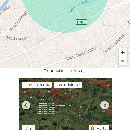
Te-ar putea interesa și:
Comision 0%
Exclusivitate
Previous
Next
1
/
13
Harta