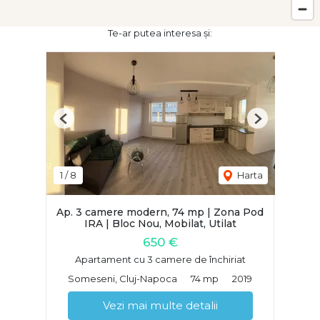
Te-ar putea interesa și:
Previous
Next
1
/
8
Harta
Ap. 3 camere modern, 74 mp | Zona Pod
IRA | Bloc Nou, Mobilat, Utilat
650 €
Apartament cu 3 camere de închiriat
Someseni, Cluj-Napoca
74 mp
2019
Vezi mai multe detalii