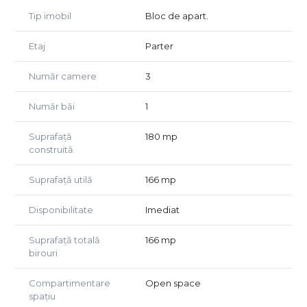
- Centrală termică proprie;
Tip imobil
Bloc de apart.
- Contoare individuale de apă;
- Toate utilitățile racordate (apă, gaz, electricitate);
- Zonă cu trafic pietonal și auto ridicat;
Etaj
Parter
- Acces facil către Mărăști și Gheorgheni.
Număr camere
3
Preț și Condiții:
Total estimativ: 2150 € + TVA/lună
Număr băi
1
Condiții flexibile în funcție de perioada contractuală și tipul
activității
Suprafață
180 mp
Pentru detali si vizionari exclusiv
construită
whatsapp/telefonic:0772263130
Suprafață utilă
166 mp
Disponibilitate
Imediat
Suprafață totală
166 mp
birouri
Compartimentare
Open space
spațiu