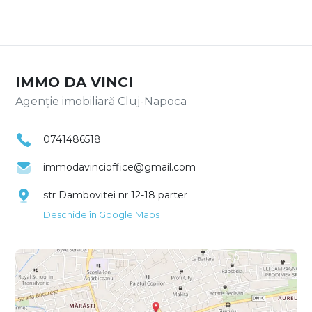
IMMO DA VINCI
Agenție imobiliară Cluj-Napoca
0741486518
immodavincioffice@gmail.com
str Dambovitei nr 12-18 parter
Deschide în Google Maps