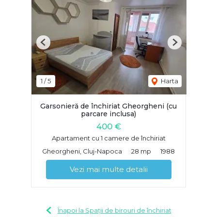
Previous
Next
1
/
5
Harta
Garsonieră de închiriat Gheorgheni (cu
parcare inclusa)
400 €
Apartament cu 1 camere de închiriat
Gheorgheni, Cluj-Napoca
28 mp
1988
Vezi mai multe detalii
Înapoi la Spații de birouri de închiriat