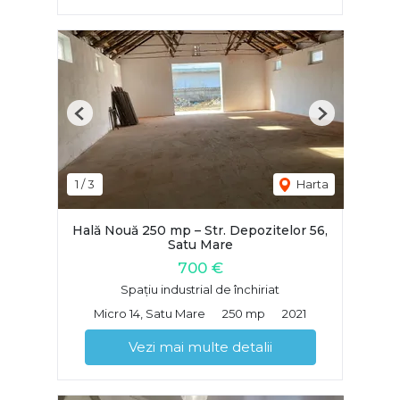
Previous
Next
1
/
3
Harta
Hală Nouă 250 mp – Str. Depozitelor 56,
Satu Mare
700 €
Spațiu industrial de închiriat
Micro 14, Satu Mare
250 mp
2021
Vezi mai multe detalii