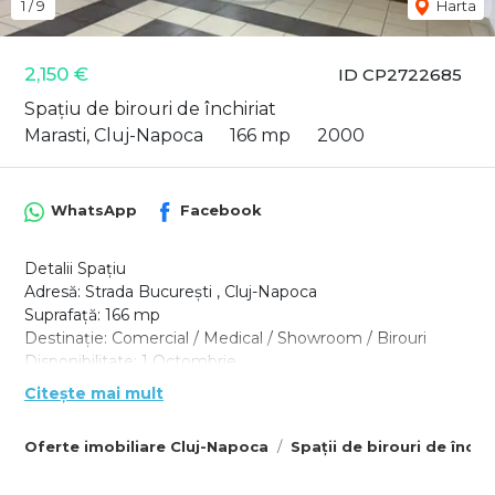
1
/
9
Harta
2,150 €
ID CP2722685
Spațiu de birouri de închiriat
Marasti, Cluj-Napoca
166 mp
2000
WhatsApp
Facebook
Detalii Spațiu
Adresă: Strada București , Cluj-Napoca
Suprafață: 166 mp
Destinație: Comercial / Medical / Showroom / Birouri
Disponibilitate: 1 Octombrie
Caracteristici Cheie
Citește mai mult
- Acces stradal cu vitrină generoasă;
- Spațiu open-space, compartimentabil;
Oferte imobiliare Cluj-Napoca
Spații de birouri de închi
- Grup sanitar propriu;
- Curent electric trifazic;