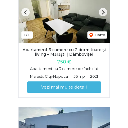
Previous
Next
1
/
11
Harta
Apartament 3 camere cu 2 dormitoare și
living – Mărăști | Dâmboviței
750 €
Apartament cu 3 camere de închiriat
Marasti, Cluj-Napoca
56 mp
2021
Vezi mai multe detalii