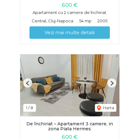
600 €
Apartament cu 2 camere de închiriat
Central, Cluj-Napoca
54 mp
2005
Vezi mai multe detalii
Previous
Next
1
/
8
Harta
De închiriat – Apartament 3 camere, in
zona Piata Hermes
600 €