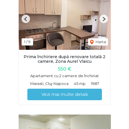
Previous
Next
1
/
9
Harta
Prima închiriere după renovare totală 2
camere, Zona Aurel Vlaicu
550 €
Apartament cu 2 camere de închiriat
Marasti, Cluj-Napoca
45 mp
1987
Vezi mai multe detalii