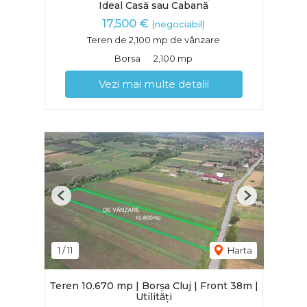
Ideal Casă sau Cabană
17,500 €
(negociabil)
Teren de 2,100 mp de vânzare
Borsa
2,100 mp
Vezi mai multe detalii
Previous
Next
1
/
11
Harta
Teren 10.670 mp | Borșa Cluj | Front 38m |
Utilități