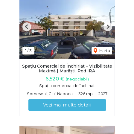
Previous
Next
1
/
3
Harta
Spațiu Comercial de Închiriat – Vizibilitate
Maximă | Marăști, Pod IRA
6,520 €
(negociabil)
Spațiu comercial de închiriat
Someseni, Cluj-Napoca
326 mp
2027
Vezi mai multe detalii