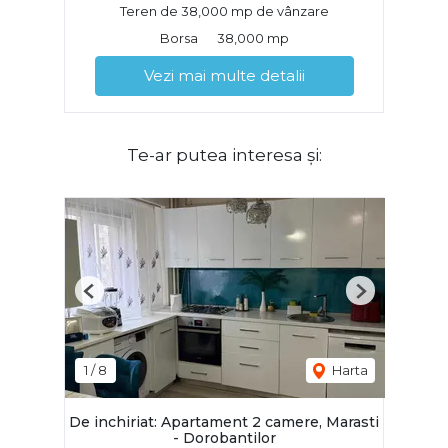
Teren de 38,000 mp de vânzare
Borsa
38,000 mp
Vezi mai multe detalii
Te-ar putea interesa și:
Previous
Next
1
/
8
Harta
De inchiriat: Apartament 2 camere, Marasti
- Dorobantilor