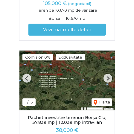
105,000 €
(negociabil)
Teren de 10,670 mp de vânzare
Borsa
10,670 mp
Vezi mai multe detalii
Comision 0%
Exclusivitate
Previous
Next
1
/
13
Harta
Pachet investitie terenuri Borșa Cluj
37.839 mp | 12.039 mp intravilan
38,000 €