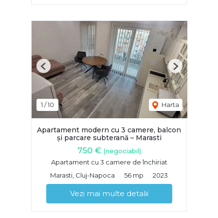
Previous
Next
1
/
10
Harta
Apartament modern cu 3 camere, balcon
și parcare subterană – Marasti
750 €
(negociabil)
Apartament cu 3 camere de închiriat
Marasti, Cluj-Napoca
56 mp
2023
Vezi mai multe detalii