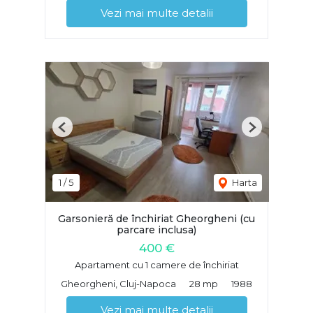
Vezi mai multe detalii
Previous
Next
1
/
5
Harta
Garsonieră de închiriat Gheorgheni (cu
parcare inclusa)
400 €
Apartament cu 1 camere de închiriat
Gheorgheni, Cluj-Napoca
28 mp
1988
Vezi mai multe detalii