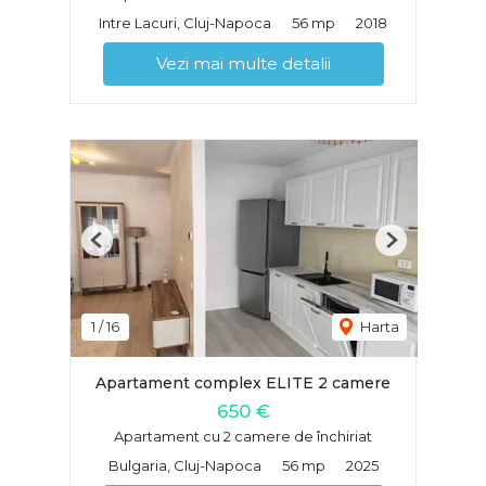
Intre Lacuri, Cluj-Napoca
56 mp
2018
Vezi mai multe detalii
Previous
Next
1
/
16
Harta
Apartament complex ELITE 2 camere
650 €
Apartament cu 2 camere de închiriat
Bulgaria, Cluj-Napoca
56 mp
2025