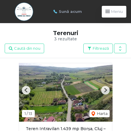
Sună acum
Meniu
Terenuri
3 rezultate
Caută din nou
Filtrează
Previous
Next
1
/
13
Harta
Teren Intravilan 1.439 mp Borșa, Cluj –