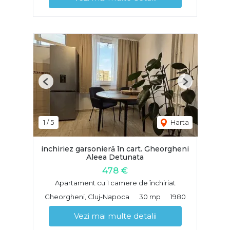
Previous
Next
1
/
5
Harta
inchiriez garsonieră în cart. Gheorgheni
Aleea Detunata
478 €
Apartament cu 1 camere de închiriat
Gheorgheni, Cluj-Napoca
30 mp
1980
Vezi mai multe detalii