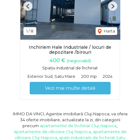
Previous
Next
1
/
8
Harta
Inchiriem Hale Industriale / locuri de
depozitare /birouri
400 €
(negociabil)
Spațiu industrial de închiriat
Exterior Sud, Satu Mare
200 mp
2024
Vezi mai multe detalii
IMMO DA VINCI, Agenție imobiliară Cluj-Napoca, va ofera
34 oferte imobiliare, actualizate la zi, din categorii
precum
apartamente de închiriat Cluj-Napoca
,
apartamente de vânzare Cluj-Napoca
,
apartamente de
vânzare Cluj-Napoca
,
spații industriale de închiriat Satu