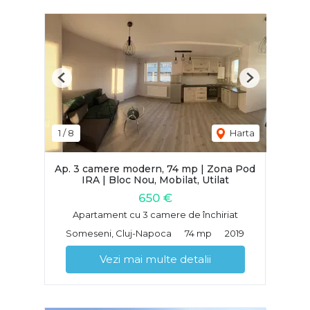
Previous
Next
1
/
8
Harta
Ap. 3 camere modern, 74 mp | Zona Pod
IRA | Bloc Nou, Mobilat, Utilat
650 €
Apartament cu 3 camere de închiriat
Someseni, Cluj-Napoca
74 mp
2019
Vezi mai multe detalii